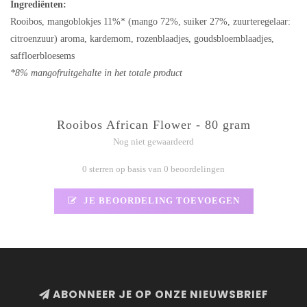
Ingrediënten:
Rooibos, mangoblokjes 11%* (mango 72%, suiker 27%, zuurteregelaar:
citroenzuur) aroma, kardemom, rozenblaadjes, goudsbloemblaadjes,
saffloerbloesems
*8% mangofruitgehalte in het totale product
Rooibos African Flower - 80 gram
Nog niet gewaardeerd
0 sterren op basis van 0 beoordelingen
JE BEOORDELING TOEVOEGEN
ABONNEER JE OP ONZE NIEUWSBRIEF