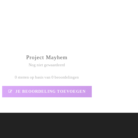
Project Mayhem
Nog niet gewaardeerd
0 sterren op basis van 0 beoordelingen
JE BEOORDELING TOEVOEGEN