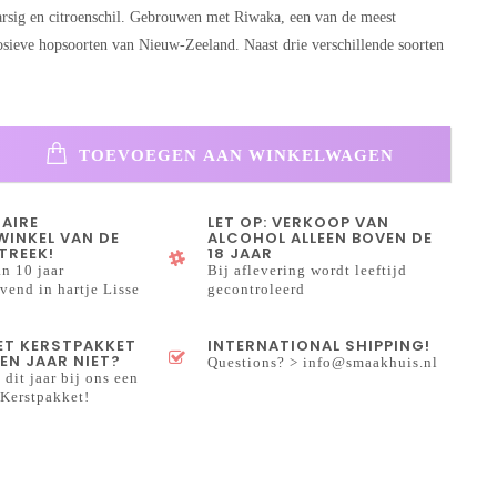
arsig en citroenschil. Gebrouwen met Riwaka, een van de meest
sieve hopsoorten van Nieuw-Zeeland. Naast drie verschillende soorten
TOEVOEGEN AAN WINKELWAGEN
NAIRE
LET OP: VERKOOP VAN
INKEL VAN DE
ALCOHOL ALLEEN BOVEN DE
TREEK!
18 JAAR
n 10 jaar
Bij aflevering wordt leeftijd
end in hartje Lisse
gecontroleerd
HET KERSTPAKKET
INTERNATIONAL SHIPPING!
EN JAAR NIET?
Questions? >
info@smaakhuis.nl
 dit jaar bij ons een
Kerstpakket!