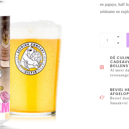
en papaya, half h
zeldzame en explo
DÉ CULI
CADEAUW
BOLLENS
Al meer da
toonaangev
BEVIEL 
AFGELOP
Bestel dan
Smaakvol 