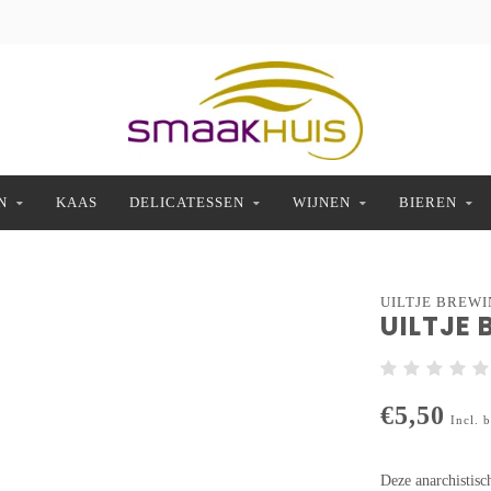
N
KAAS
DELICATESSEN
WIJNEN
BIEREN
UILTJE BREWI
UILTJE
€5,50
Incl. 
Deze anarchistisch