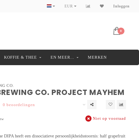
EUR
Inloggen
0
KOFFIE & THEE
EN MEER...
MERKEN
NG CO.
 BREWING CO. PROJECT MAYHEM
0 beoordelingen
Niet op voorraad
btw
e DIPA heeft een dissociatieve persoonlijkheidsstoornis: half grapefruit