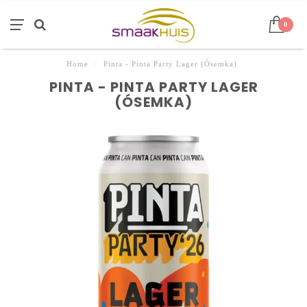
0
Home
/
Pinta - Pinta Party Lager (Ósemka)
PINTA - PINTA PARTY LAGER
(ÓSEMKA)