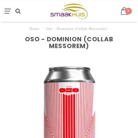
0
Home
/
Oso - Dominion (Collab Messorem)
OSO - DOMINION (COLLAB
MESSOREM)