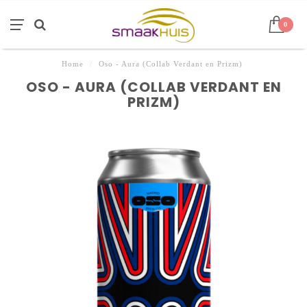
0
Home
/
Oso - Aura (Collab Verdant en Prizm)
OSO - AURA (COLLAB VERDANT EN
PRIZM)