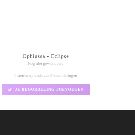
Ophiussa - Eclipse
Nog niet gewaardeerd
0 sterren op basis van 0 beoordelingen
JE BEOORDELING TOEVOEGEN