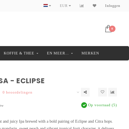
EUR
Inloggen
0
KOFFIE & THEE
EN MEER...
MERKEN
A - ECLIPSE
0 beoordelingen
Op voorraad (5)
btw
nt and juicy Ipa brewed with a bold pairing of Eclipse and Citra hops.
 mandarin, sweet peach and vibrant tropical fruit character, it delivers