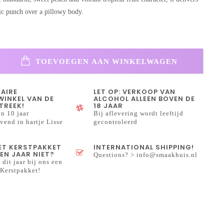
ic punch over a pillowy body.
TOEVOEGEN AAN WINKELWAGEN
NAIRE
LET OP: VERKOOP VAN
INKEL VAN DE
ALCOHOL ALLEEN BOVEN DE
TREEK!
18 JAAR
n 10 jaar
Bij aflevering wordt leeftijd
end in hartje Lisse
gecontroleerd
HET KERSTPAKKET
INTERNATIONAL SHIPPING!
EN JAAR NIET?
Questions? >
info@smaakhuis.nl
 dit jaar bij ons een
Kerstpakket!