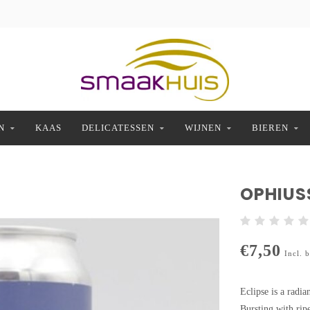
N
KAAS
DELICATESSEN
WIJNEN
BIEREN
OPHIUSS
€7,50
Incl. 
Eclipse is a radia
Bursting with ripe