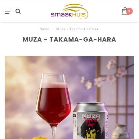
0
Home
/
Muza - Takama-Ga-Hara
MUZA - TAKAMA-GA-HARA