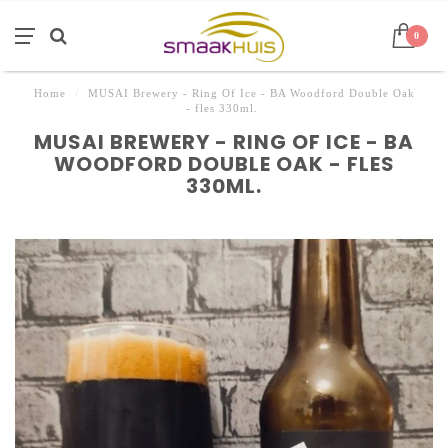
0
Home
/
MUSAI Brewery - Ring Of Ice - BA Woodford Double Oak
- fles 330ml.
MUSAI BREWERY - RING OF ICE - BA
WOODFORD DOUBLE OAK - FLES
330ML.