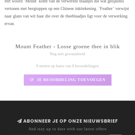
Het woord ‘Mount’ komt van de verwerkte blaadjes die wat gelijkenis
vertonen met bergtoppen op een Chinese inkttekening. ‘Feather’ verwijst
naar glans van wit haar die over de theeblaadjes ligt voor de verwerking
ervan.
Mount Feather - Losse groene thee in blik
Nog niet gewaardeerd
0 sterren op basis van 0 beoordelingen
JE BEOORDELING TOEVOEGEN
ABONNEER JE OP ONZE NIEUWSBRIEF
And stay up to date with our latest offers