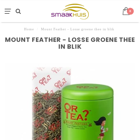
0
Home
/
Mount Feather - Losse groene thee in blik
MOUNT FEATHER - LOSSE GROENE THEE
IN BLIK