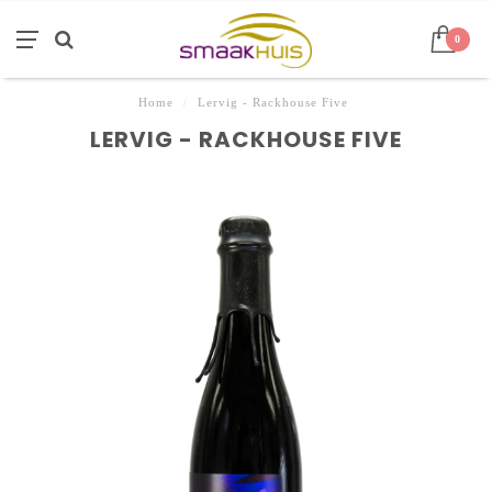
0
Home
/
Lervig - Rackhouse Five
LERVIG - RACKHOUSE FIVE