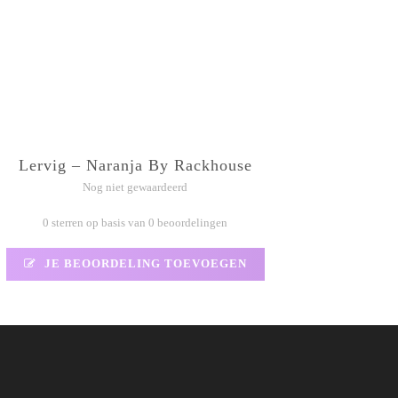
Lervig – Naranja By Rackhouse
Nog niet gewaardeerd
0 sterren op basis van 0 beoordelingen
JE BEOORDELING TOEVOEGEN