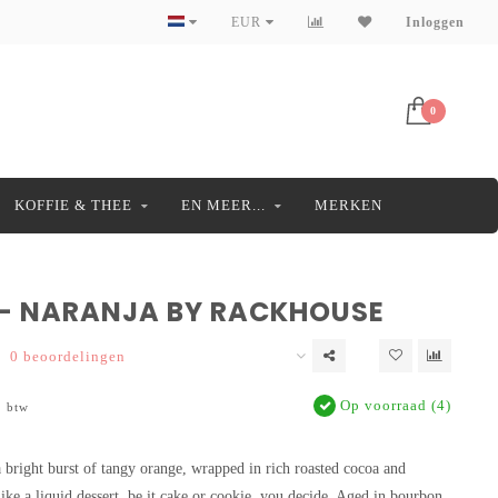
EUR
Inloggen
0
KOFFIE & THEE
EN MEER...
MERKEN
 – NARANJA BY RACKHOUSE
0 beoordelingen
Op voorraad (4)
. btw
a bright burst of tangy orange, wrapped in rich roasted cocoa and
ike a liquid dessert, be it cake or cookie, you decide. Aged in bourbon