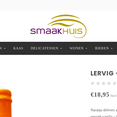
N
KAAS
DELICATESSEN
WIJNEN
BIEREN
LERVIG
€18,95
Incl
Naranja delivers 
smooth vanilla – l