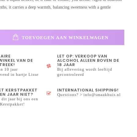
nths, it carries a deep warmth, balancing sweetness with a gentle
TOEVOEGEN AAN WINKELWAGEN
NAIRE
LET OP: VERKOOP VAN
INKEL VAN DE
ALCOHOL ALLEEN BOVEN DE
TREEK!
18 JAAR
n 10 jaar
Bij aflevering wordt leeftijd
end in hartje Lisse
gecontroleerd
HET KERSTPAKKET
INTERNATIONAL SHIPPING!
EN JAAR NIET?
Questions? >
info@smaakhuis.nl
 dit jaar bij ons een
Kerstpakket!