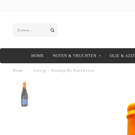
HOME
NOTEN & VRUCHTEN
OLIE & AZIJ
Home
/
Lervig – Naranja By Rackhouse