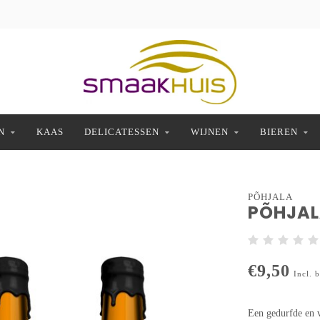
N
KAAS
DELICATESSEN
WIJNEN
BIEREN
PÕHJALA
PÕHJAL
€9,50
Incl. 
Een gedurfde en v