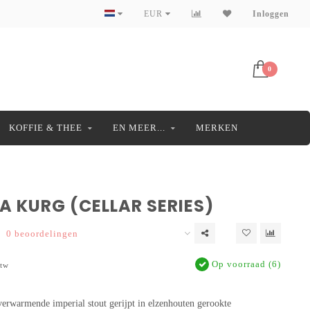
EUR
Inloggen
0
KOFFIE & THEE
EN MEER...
MERKEN
A KURG (CELLAR SERIES)
0 beoordelingen
Op voorraad (6)
btw
erwarmende imperial stout gerijpt in elzenhouten gerookte