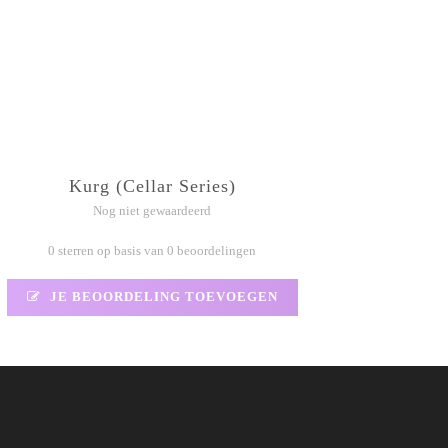
Kurg (Cellar Series)
Nog niet gewaardeerd
0 sterren op basis van 0 beoordelingen
JE BEOORDELING TOEVOEGEN