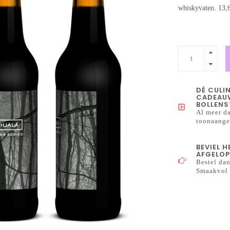
whiskyvaten. 13
DÉ CULI
CADEAUW
BOLLENS
Al meer da
toonaangev
BEVIEL 
AFGELOP
Bestel dan
Smaakvol 