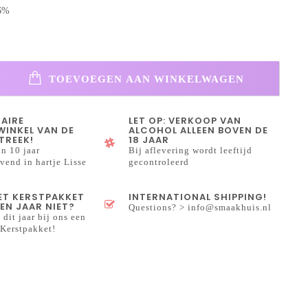
,6%
TOEVOEGEN AAN WINKELWAGEN
NAIRE
LET OP: VERKOOP VAN
INKEL VAN DE
ALCOHOL ALLEEN BOVEN DE
TREEK!
18 JAAR
n 10 jaar
Bij aflevering wordt leeftijd
end in hartje Lisse
gecontroleerd
HET KERSTPAKKET
INTERNATIONAL SHIPPING!
EN JAAR NIET?
Questions? >
info@smaakhuis.nl
 dit jaar bij ons een
Kerstpakket!