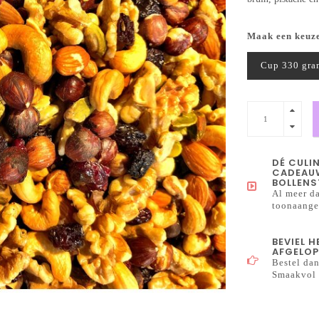
Maak een keuz
Cup 330 gra
DÉ CULI
CADEAUW
BOLLENS
Al meer da
toonaangev
BEVIEL 
AFGELOP
Bestel dan
Smaakvol 