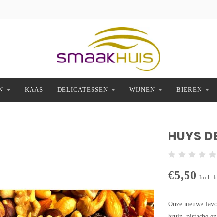
N
KAAS
DELICATESSEN
WIJNEN
BIEREN
HUYS D
€5,50
Incl. 
Onze nieuwe favo
bruin, pistache e