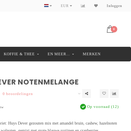
EUR
Inloggen
0
KOFFIE & THEE
EN MEER...
MERKEN
EVER NOTENMELANGE
0 beoordelingen
Op voorraad (12)
btw
riet: Huys Dever gezouten mix met amandel bruin, cashew, hazelnoten
n walnoten. gemixt met grote blauwe rozijnen en cranberries.