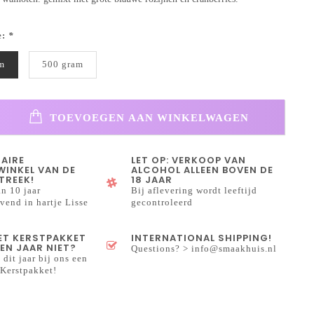
e:
*
m
500 gram
TOEVOEGEN AAN WINKELWAGEN
NAIRE
LET OP: VERKOOP VAN
INKEL VAN DE
ALCOHOL ALLEEN BOVEN DE
TREEK!
18 JAAR
n 10 jaar
Bij aflevering wordt leeftijd
end in hartje Lisse
gecontroleerd
HET KERSTPAKKET
INTERNATIONAL SHIPPING!
EN JAAR NIET?
Questions? >
info@smaakhuis.nl
 dit jaar bij ons een
Kerstpakket!