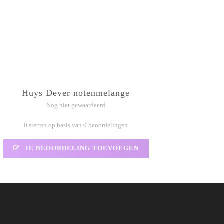
Huys Dever notenmelange
Nog niet gewaardeerd
0 sterren op basis van 0 beoordelingen
JE BEOORDELING TOEVOEGEN