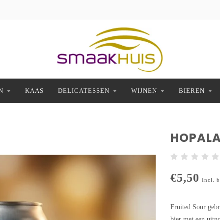
N
KAAS
DELICATESSEN
WIJNEN
BIEREN
HOPALA
€5,50
Incl. 
Fruited Sour gebr
bier met een uitn