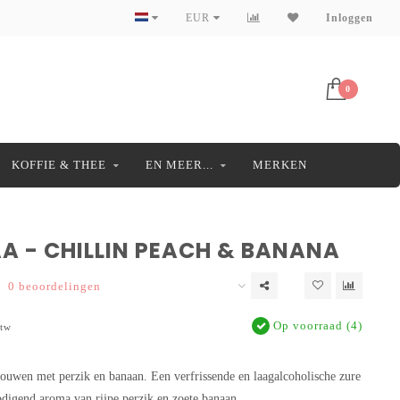
EUR
Inloggen
0
KOFFIE & THEE
EN MEER...
MERKEN
A - CHILLIN PEACH & BANANA
0 beoordelingen
Op voorraad (4)
btw
ouwen met perzik en banaan. Een verfrissende en laagalcoholische zure
odigend aroma van rijpe perzik en zoete banaan.