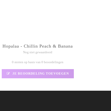
Hopalaa - Chillin Peach & Banana
Nog niet gewaardeerd
0 sterren op basis van 0 beoordelingen
JE BEOORDELING TOEVOEGEN