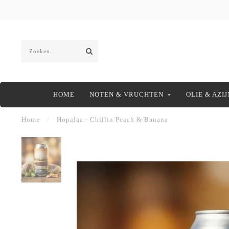
HOME
NOTEN & VRUCHTEN
OLIE & AZIJ
Home
/
Hopalaa - Chillin Peach & Banana