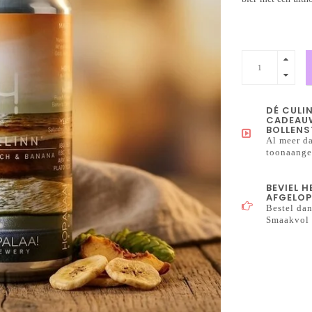
DÉ CULI
CADEAUW
BOLLENS
Al meer da
toonaangev
BEVIEL 
AFGELOP
Bestel dan
Smaakvol 