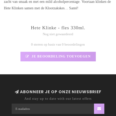
zacht van smaak en met een mild alcoholpercentage. Voortaan klinken de
Hete Klinken samen met de Klootzakskes… Santé!
Hete Klinke - fles 330ml.
Nog niet gewaardeerd
0 sterren op basis van 0 beoordelingen
JE BEOORDELING TOEVOEGEN
ABONNEER JE OP ONZE NIEUWSBRIEF
And stay up to date with our latest offers