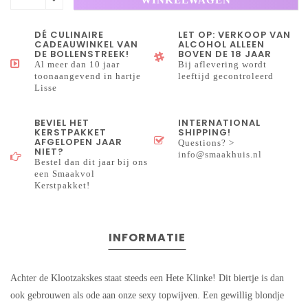
DÉ CULINAIRE
LET OP: VERKOOP VAN
CADEAUWINKEL VAN
ALCOHOL ALLEEN
DE BOLLENSTREEK!
BOVEN DE 18 JAAR
Al meer dan 10 jaar
Bij aflevering wordt
toonaangevend in hartje
leeftijd gecontroleerd
Lisse
BEVIEL HET
INTERNATIONAL
KERSTPAKKET
SHIPPING!
AFGELOPEN JAAR
Questions? >
NIET?
info@smaakhuis.nl
Bestel dan dit jaar bij ons
een Smaakvol
Kerstpakket!
INFORMATIE
Achter de Klootzakskes staat steeds een Hete Klinke! Dit biertje is dan
ook gebrouwen als ode aan onze sexy topwijven. Een gewillig blondje