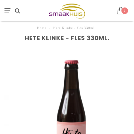
0
Home
/
Hete Klinke - fles 330ml.
HETE KLINKE - FLES 330ML.