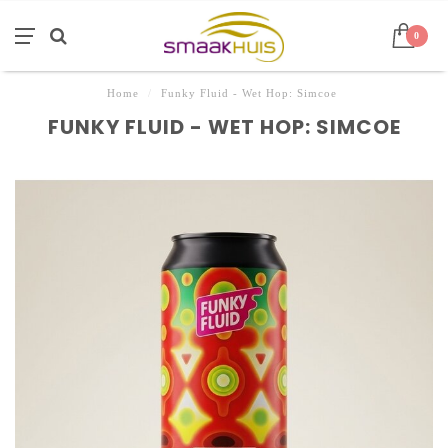
0
Home
/
Funky Fluid - Wet Hop: Simcoe
FUNKY FLUID - WET HOP: SIMCOE