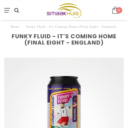
0
Home
/
Funky Fluid - It's Coming Home (Final Eight - England)
FUNKY FLUID - IT'S COMING HOME
(FINAL EIGHT - ENGLAND)