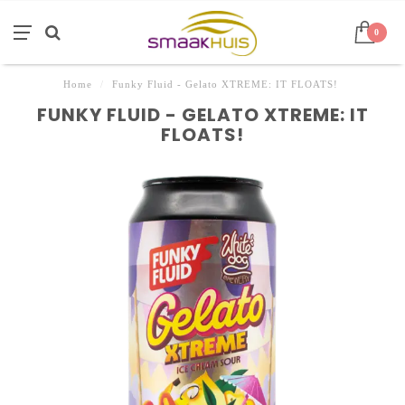
0
Home
/
Funky Fluid - Gelato XTREME: IT FLOATS!
FUNKY FLUID - GELATO XTREME: IT
FLOATS!