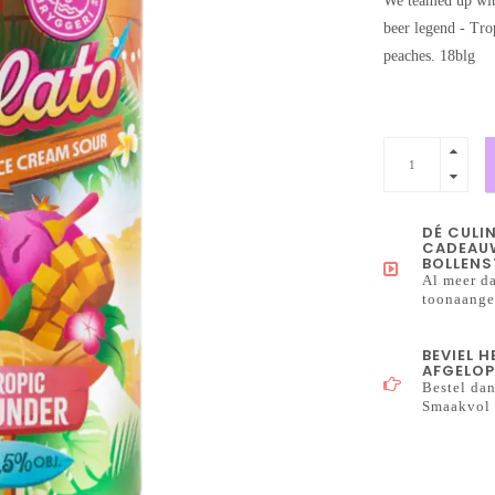
We teamed up wit
beer legend - Tro
peaches. 18blg
DÉ CULI
CADEAUW
BOLLENS
Al meer da
toonaangev
BEVIEL 
AFGELOP
Bestel dan
Smaakvol 