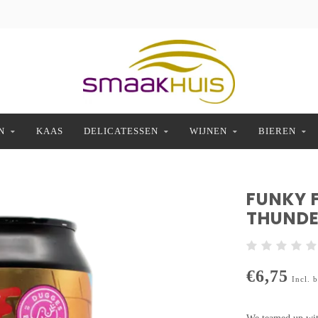
N
KAAS
DELICATESSEN
WIJNEN
BIEREN
FUNKY F
THUND
€6,75
Incl. 