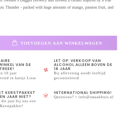
h Sweden’s Dugges Brewery and brewed a Gelato inspired by a true
pic Thunder - packed with huge amounts of mango, passion fruit, and
TOEVOEGEN AAN WINKELWAGEN
NAIRE
LET OP: VERKOOP VAN
INKEL VAN DE
ALCOHOL ALLEEN BOVEN DE
TREEK!
18 JAAR
n 10 jaar
Bij aflevering wordt leeftijd
end in hartje Lisse
gecontroleerd
HET KERSTPAKKET
INTERNATIONAL SHIPPING!
EN JAAR NIET?
Questions? >
info@smaakhuis.nl
 dit jaar bij ons een
Kerstpakket!