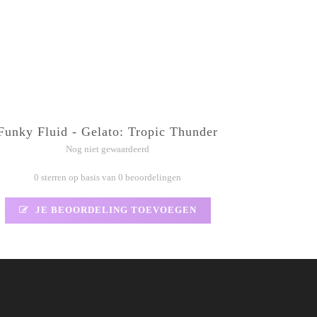
Funky Fluid - Gelato: Tropic Thunder
Nog niet gewaardeerd
0 sterren op basis van 0 beoordelingen
JE BEOORDELING TOEVOEGEN