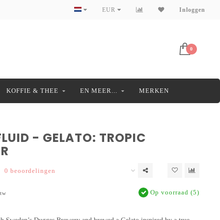
EUR
Inloggen
0
KOFFIE & THEE
EN MEER...
MERKEN
LUID - GELATO: TROPIC
ER
0 beoordelingen
Op voorraad (5)
btw