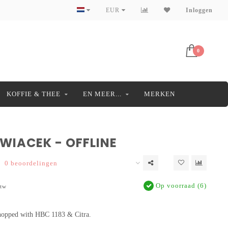
EUR
Inloggen
0
KOFFIE & THEE
EN MEER...
MERKEN
WIACEK - OFFLINE
0 beoordelingen
Op voorraad (6)
btw
opped with HBC 1183 & Citra.