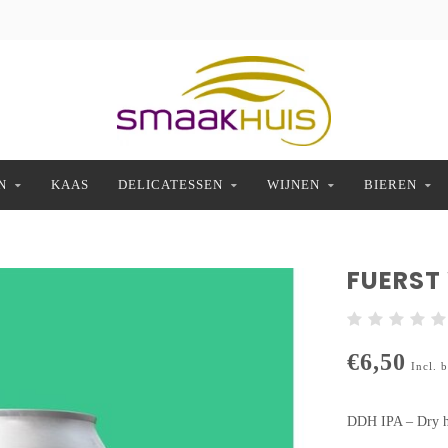
N
KAAS
DELICATESSEN
WIJNEN
BIEREN
FUERST 
€6,50
Incl. 
DDH IPA – Dry h