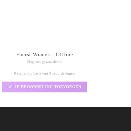
Fuerst Wiacek - Offline
Nog niet gewaardeerd
0 sterren op basis van 0 beoordelingen
JE BEOORDELING TOEVOEGEN