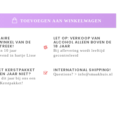
TOEVOEGEN AAN WINKELWAGEN
NAIRE
LET OP: VERKOOP VAN
INKEL VAN DE
ALCOHOL ALLEEN BOVEN DE
TREEK!
18 JAAR
n 10 jaar
Bij aflevering wordt leeftijd
end in hartje Lisse
gecontroleerd
HET KERSTPAKKET
INTERNATIONAL SHIPPING!
EN JAAR NIET?
Questions? >
info@smaakhuis.nl
 dit jaar bij ons een
Kerstpakket!