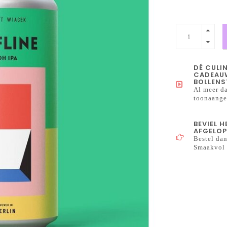
DÉ CULI
CADEAUW
BOLLENS
Al meer da
toonaangev
BEVIEL 
AFGELOP
Bestel dan
Smaakvol 