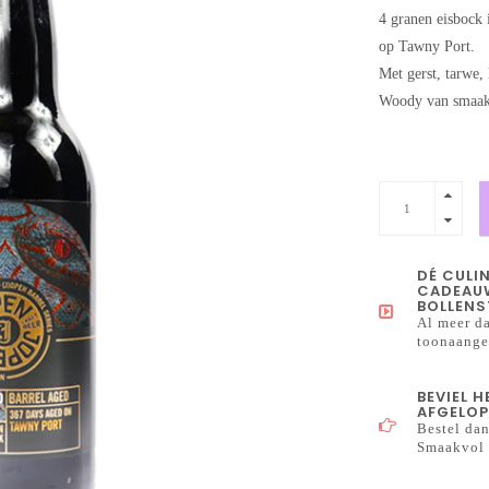
4 granen eisbock 
op Tawny Port.
Met gerst, tarwe,
Woody van smaak 
DÉ CULI
CADEAUW
BOLLENS
Al meer da
toonaangev
BEVIEL 
AFGELOP
Bestel dan
Smaakvol 