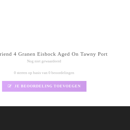
friend 4 Granen Eisbock Aged On Tawny Port
Nog niet gewaardeerd
0 sterren op basis van 0 beoordelingen
JE BEOORDELING TOEVOEGEN