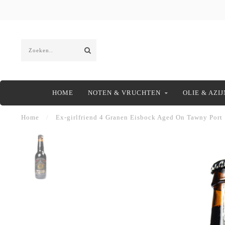
HOME
NOTEN & VRUCHTEN
OLIE & AZIJ
Home
/
Ex-girlfriend 4 Granen Eisbock Aged On Tawny Port