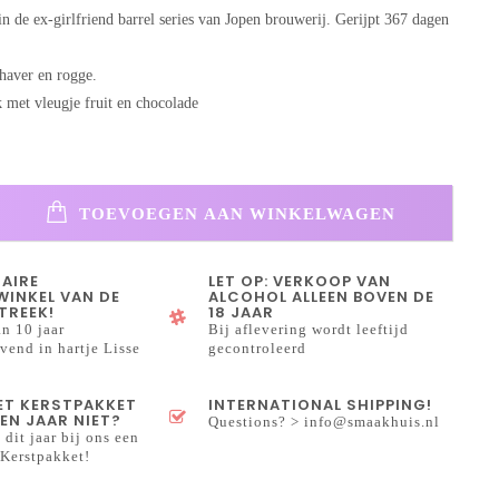
in de ex-girlfriend barrel series van Jopen brouwerij. Gerijpt 367 dagen
 haver en rogge.
met vleugje fruit en chocolade
TOEVOEGEN AAN WINKELWAGEN
NAIRE
LET OP: VERKOOP VAN
INKEL VAN DE
ALCOHOL ALLEEN BOVEN DE
TREEK!
18 JAAR
n 10 jaar
Bij aflevering wordt leeftijd
end in hartje Lisse
gecontroleerd
HET KERSTPAKKET
INTERNATIONAL SHIPPING!
EN JAAR NIET?
Questions? >
info@smaakhuis.nl
 dit jaar bij ons een
Kerstpakket!