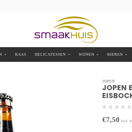
N
KAAS
DELICATESSEN
WIJNEN
BIEREN
JOPEN
JOPEN 
EISBOC
€7,50
Incl. 