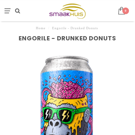
0
Home
/
Engorile - Drunked Donuts
ENGORILE - DRUNKED DONUTS