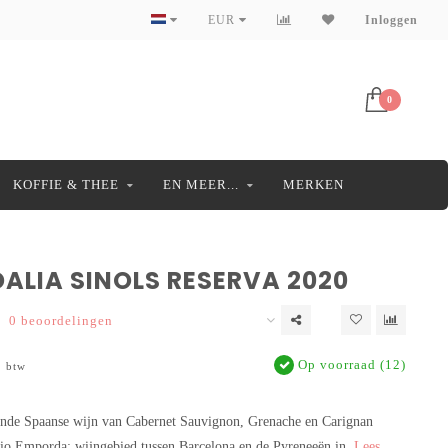
EUR
Inloggen
0
KOFFIE & THEE
EN MEER...
MERKEN
ALIA SINOLS RESERVA 2020
0 beoordelingen
Op voorraad (12)
. btw
onde Spaanse wijn van Cabernet Sauvignon, Grenache en Carignan
gio Emporda; wijngebied tussen Barcelona en de Pyreneeën in.
Lees