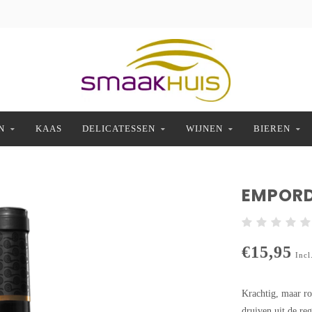
N
KAAS
DELICATESSEN
WIJNEN
BIEREN
EMPORD
€15,95
Incl
Krachtig, maar r
druiven uit de re