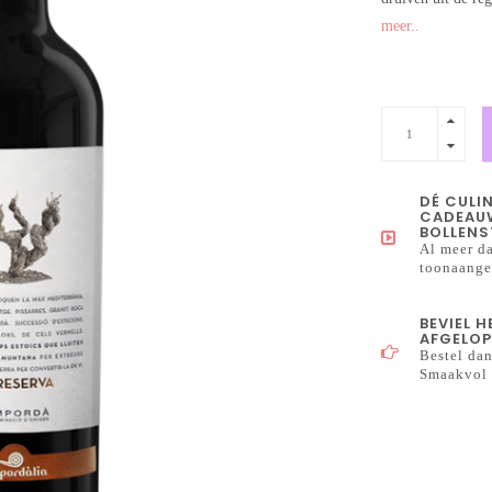
meer..
DÉ CULI
CADEAUW
BOLLENS
Al meer da
toonaangev
BEVIEL 
AFGELOP
Bestel dan
Smaakvol 