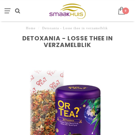
0
Home
/
Detoxania - Losse thee in verzamelblik
DETOXANIA - LOSSE THEE IN
VERZAMELBLIK