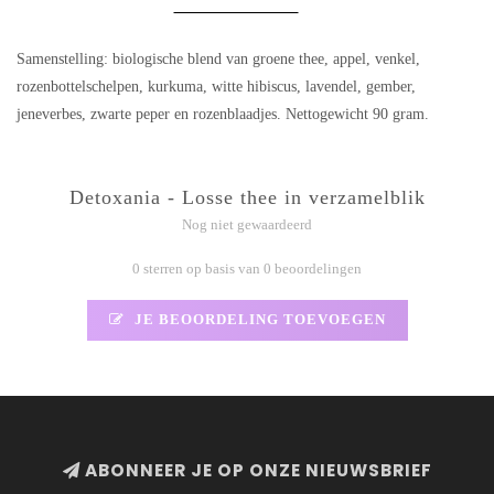
Samenstelling: biologische blend van groene thee, appel, venkel,
rozenbottelschelpen, kurkuma, witte hibiscus, lavendel, gember,
jeneverbes, zwarte peper en rozenblaadjes. Nettogewicht 90 gram.
Detoxania - Losse thee in verzamelblik
Nog niet gewaardeerd
0 sterren op basis van 0 beoordelingen
JE BEOORDELING TOEVOEGEN
ABONNEER JE OP ONZE NIEUWSBRIEF