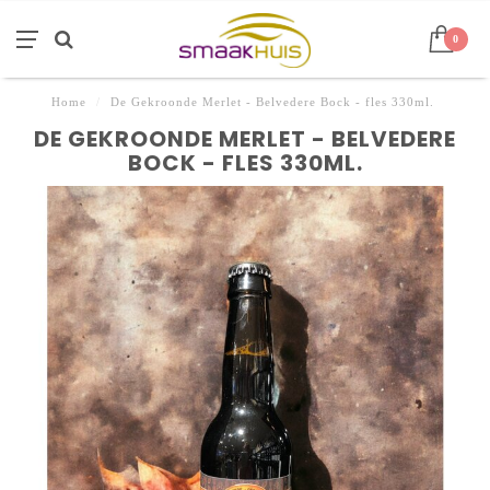
0
Home
/
De Gekroonde Merlet - Belvedere Bock - fles 330ml.
DE GEKROONDE MERLET - BELVEDERE
BOCK - FLES 330ML.