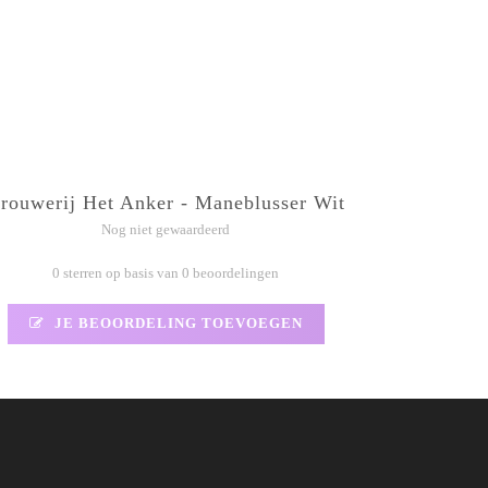
rouwerij Het Anker - Maneblusser Wit
Nog niet gewaardeerd
0 sterren op basis van 0 beoordelingen
JE BEOORDELING TOEVOEGEN