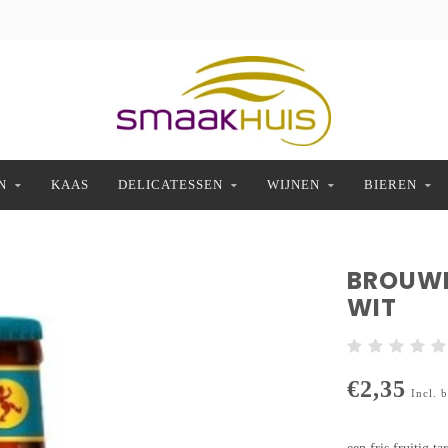
N
KAAS
DELICATESSEN
WIJNEN
BIEREN
BROUWE
WIT
€2,35
Incl. 