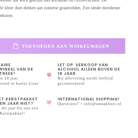
tarwebier dat werd gekruid met koriander en citrusvruchten. De
ele kleur doet denken aan zomerse graanvelden. Een ideale dorstlesser
bekoren.
TOEVOEGEN AAN WINKELWAGEN
NAIRE
LET OP: VERKOOP VAN
INKEL VAN DE
ALCOHOL ALLEEN BOVEN DE
TREEK!
18 JAAR
n 10 jaar
Bij aflevering wordt leeftijd
end in hartje Lisse
gecontroleerd
HET KERSTPAKKET
INTERNATIONAL SHIPPING!
EN JAAR NIET?
Questions? >
info@smaakhuis.nl
 dit jaar bij ons een
Kerstpakket!