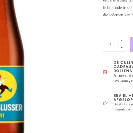
een fris fruitig 
lichtblonde troeb
die iedereen kan 
DÉ CULI
CADEAUW
BOLLENS
Al meer da
toonaangev
BEVIEL 
AFGELOP
Bestel dan
Smaakvol 