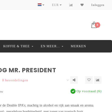
EUR
Inloggen
0
KOFFIE & THEE
EN MEER...
MERKEN
G MR. PRESIDENT
0 beoordelingen
Op voorraad (6)
btw
r de Double IPA’s; machtig in alcohol en rijk aan smaak en aroma.
ut), genadeloze hopbitterheid, met tonen van tropisch fruit.