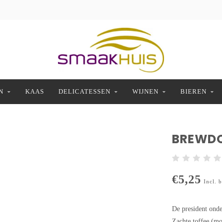
N
KAAS
DELICATESSEN
WIJNEN
BIEREN
BREWDO
€5,25
Incl. 
De president onde
Zachte toffee (mo