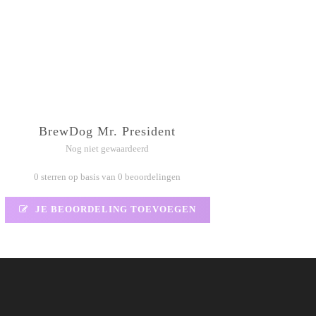
BrewDog Mr. President
Nog niet gewaardeerd
0 sterren op basis van 0 beoordelingen
JE BEOORDELING TOEVOEGEN