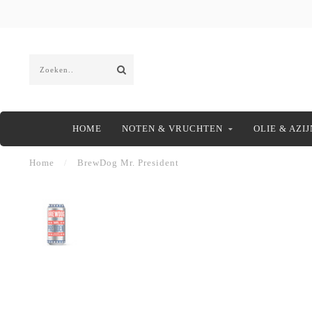
HOME
NOTEN & VRUCHTEN
OLIE & AZIJ
Home
/
BrewDog Mr. President