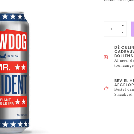
DÉ CULI
CADEAUW
BOLLENS
Al meer da
toonaangev
BEVIEL 
AFGELOP
Bestel dan
Smaakvol 