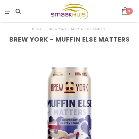
0
Home
/
Brew York - Muffin Else Matters
BREW YORK - MUFFIN ELSE MATTERS