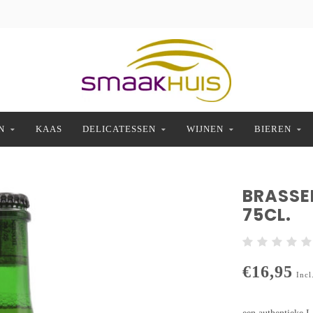
N
KAAS
DELICATESSEN
WIJNEN
BIEREN
BRASSER
75CL.
€16,95
Incl