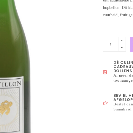
een authentieke L
hopbellen. Dit kl
zuurheid, fruitig
DÉ CULI
CADEAUW
BOLLENS
Al meer da
toonaangev
BEVIEL 
AFGELOP
Bestel dan
Smaakvol 