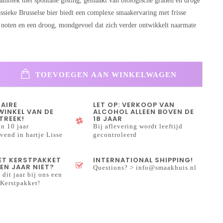
ambiek met spontane gisting, gemaakt van biologische granen en droge
assieke Brusselse bier biedt een complexe smaakervaring met frisse
e noten en een droog, mondgevoel dat zich verder ontwikkelt naarmate
TOEVOEGEN AAN WINKELWAGEN
NAIRE
LET OP: VERKOOP VAN
INKEL VAN DE
ALCOHOL ALLEEN BOVEN DE
TREEK!
18 JAAR
n 10 jaar
Bij aflevering wordt leeftijd
end in hartje Lisse
gecontroleerd
HET KERSTPAKKET
INTERNATIONAL SHIPPING!
EN JAAR NIET?
Questions? >
info@smaakhuis.nl
 dit jaar bij ons een
Kerstpakket!