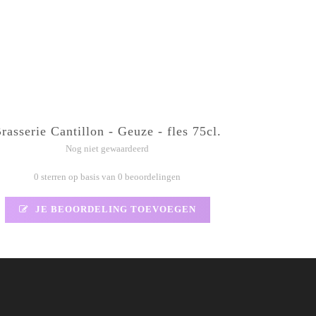
rasserie Cantillon - Geuze - fles 75cl.
Nog niet gewaardeerd
0 sterren op basis van 0 beoordelingen
JE BEOORDELING TOEVOEGEN