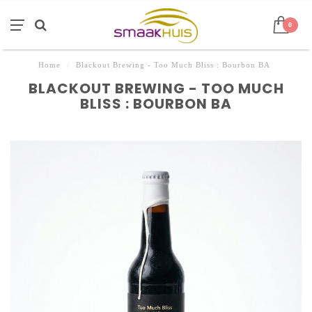
0
Home
/
Blackout Brewing - Too Much Bliss : Bourbon BA
BLACKOUT BREWING - TOO MUCH
BLISS : BOURBON BA