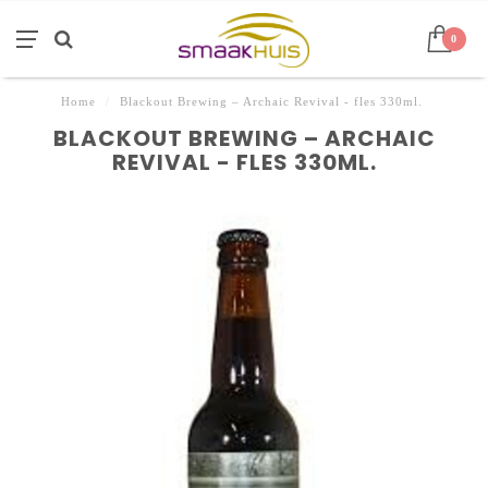
0
Home
/
Blackout Brewing – Archaic Revival - fles 330ml.
BLACKOUT BREWING – ARCHAIC
REVIVAL - FLES 330ML.