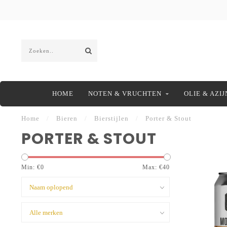
HOME
NOTEN & VRUCHTEN
OLIE & AZIJ
Home
/
Bieren
/
Bierstijlen
/
Porter & Stout
PORTER & STOUT
Min: €
0
Max: €
40