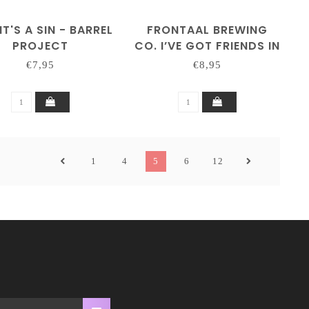
IT'S A SIN - BARREL
FRONTAAL BREWING
PROJECT
CO. I’VE GOT FRIENDS IN
THE MUSIC BUSINESS
€7,95
€8,95
B.A. 2025
1
4
5
6
12