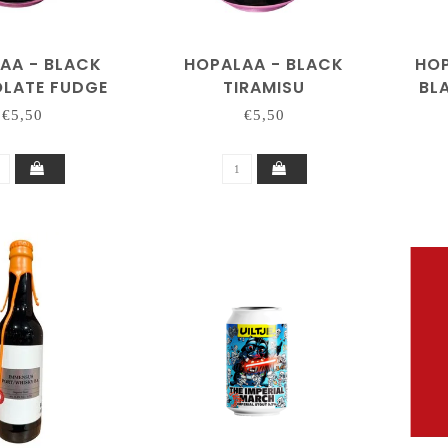
AA - BLACK
HOPALAA - BLACK
HOP
LATE FUDGE
TIRAMISU
BL
(C
€5,50
€5,50