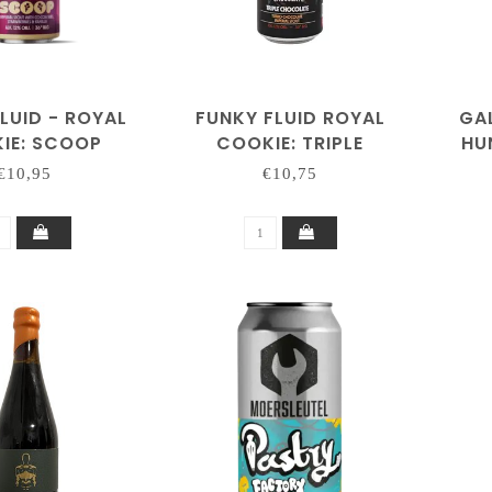
LUID - ROYAL
FUNKY FLUID ROYAL
GA
IE: SCOOP
COOKIE: TRIPLE
HU
AB 3 SONS)
CHOCOLATE
€10,95
€10,75