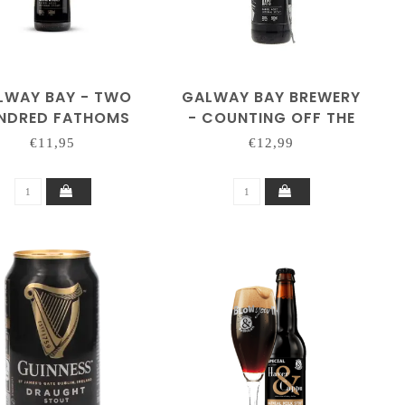
LWAY BAY - TWO
GALWAY BAY BREWERY
NDRED FATHOMS
- COUNTING OFF THE
2022
DAYS (BA)
€11,95
€12,99