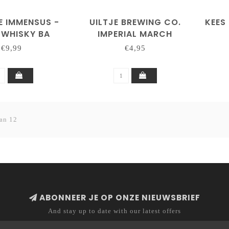
E IMMENSUS -
UILTJE BREWING CO.
KEES 
/WHISKY BA
IMPERIAL MARCH
ER SERIES)
€9,99
€4,95
an 12
ABONNEER JE OP ONZE NIEUWSBRIEF
And stay up to date with our latest offers