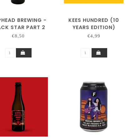
HEAD BREWING -
KEES HUNDRED (10
ACK STAR PART 2
YEARS EDITION)
OLLAB BLACKOUT
€8,50
€4,99
BREWING)