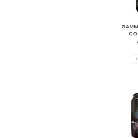
GAMM
CO
OBS