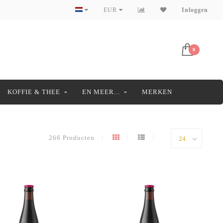
EUR
Inloggen
0
KOFFIE & THEE
EN MEER...
MERKEN
266 Producten