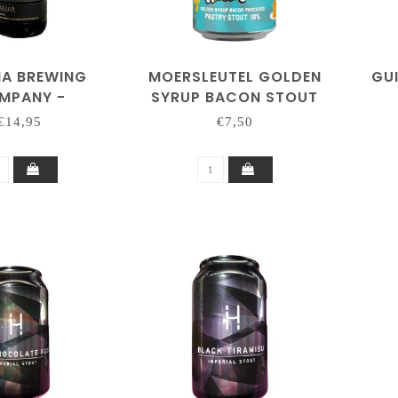
A BREWING
MOERSLEUTEL GOLDEN
GU
MPANY -
SYRUP BACON STOUT
EQUIOUS
€14,95
€7,50