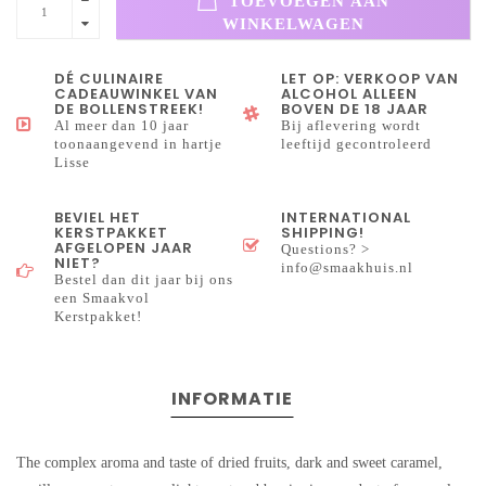
TOEVOEGEN AAN
WINKELWAGEN
DÉ CULINAIRE
LET OP: VERKOOP VAN
CADEAUWINKEL VAN
ALCOHOL ALLEEN
DE BOLLENSTREEK!
BOVEN DE 18 JAAR
Al meer dan 10 jaar
Bij aflevering wordt
toonaangevend in hartje
leeftijd gecontroleerd
Lisse
BEVIEL HET
INTERNATIONAL
KERSTPAKKET
SHIPPING!
AFGELOPEN JAAR
Questions? >
NIET?
info@smaakhuis.nl
Bestel dan dit jaar bij ons
een Smaakvol
Kerstpakket!
INFORMATIE
The complex aroma and taste of dried fruits, dark and sweet caramel,