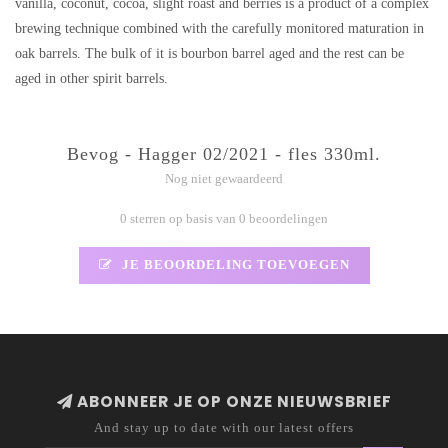
vanilla, coconut, cocoa, slight roast and berries is a product of a complex
brewing technique combined with the carefully monitored maturation in
oak barrels. The bulk of it is bourbon barrel aged and the rest can be
aged in other spirit barrels.
Bevog - Hagger 02/2021 - fles 330ml.
Nog niet gewaardeerd
0 sterren op basis van 0 beoordelingen
JE BEOORDELING TOEVOEGEN
ABONNEER JE OP ONZE NIEUWSBRIEF
And stay up to date with our latest offers