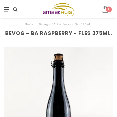
0
Home
/
Bevog - BA Raspberry - fles 375ml.
BEVOG - BA RASPBERRY - FLES 375ML.