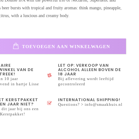
ed Double IPA with the powerful trio of Nectaron, Superdelic and
 beer bursts with tropical and fruity aromas: think mango, pineapple,
citrus, with a luscious and creamy body.
TOEVOEGEN AAN WINKELWAGEN
NAIRE
LET OP: VERKOOP VAN
INKEL VAN DE
ALCOHOL ALLEEN BOVEN DE
TREEK!
18 JAAR
n 10 jaar
Bij aflevering wordt leeftijd
end in hartje Lisse
gecontroleerd
HET KERSTPAKKET
INTERNATIONAL SHIPPING!
EN JAAR NIET?
Questions? >
info@smaakhuis.nl
 dit jaar bij ons een
Kerstpakket!