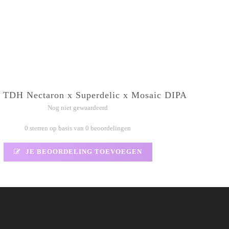
- TDH Nectaron x Superdelic x Mosaic DIPA
Nog niet gewaardeerd
0 sterren op basis van 0 beoordelingen
JE BEOORDELING TOEVOEGEN