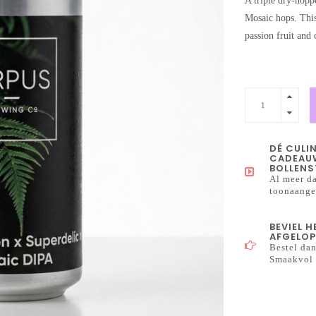
A triple dry-hopp
Mosaic hops. This
passion fruit and 
DÉ CULI
CADEAUW
BOLLENS
Al meer da
toonaangev
BEVIEL 
AFGELOP
Bestel dan
Smaakvol 