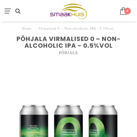
0
Home
/
Virmalised 0 – Non-alcoholic IPA - 0.5%vol
PÕHJALA VIRMALISED 0 – NON-
ALCOHOLIC IPA - 0.5%VOL
PÕHJALA