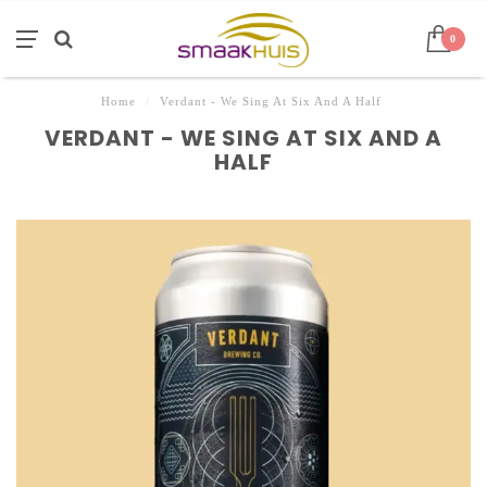
0
Home
/
Verdant - We Sing At Six And A Half
VERDANT - WE SING AT SIX AND A
HALF