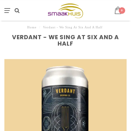
0
Home
/
Verdant - We Sing At Six And A Half
VERDANT - WE SING AT SIX AND A
HALF