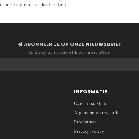
 house style to its absolute limit.
ABONNEER JE OP ONZE NIEUWSBRIEF
And stay up to date with our latest offers
INFORMATIE
Over Smaakhuis
Algemene voorwaarden
Proclaimer
Privacy Policy