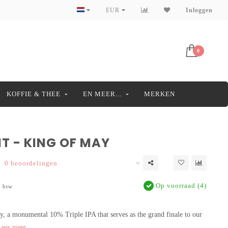
EUR
Inloggen
0
KOFFIE & THEE
EN MEER...
MERKEN
T - KING OF MAY
0 beoordelingen
Op voorraad (4)
. btw
, a monumental 10% Triple IPA that serves as the grand finale to our
ees meer..