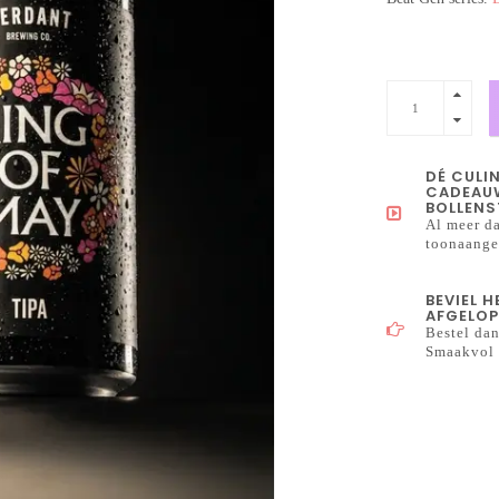
DÉ CULI
CADEAUW
BOLLENS
Al meer da
toonaangev
BEVIEL 
AFGELOP
Bestel dan
Smaakvol 