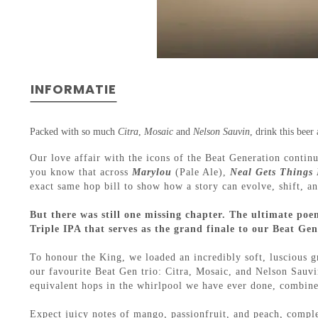
INFORMATIE
Packed with so much
Citra
,
Mosaic
and
Nelson Sauvin
, drink this beer
Our love affair with the icons of the Beat Generation continu
you know that across
Marylou
(Pale Ale),
Neal Gets Things
exact same hop bill to show how a story can evolve, shift, an
But there was still one missing chapter. The ultimate po
Triple IPA that serves as the grand finale to our Beat Gen 
To honour the King, we loaded an incredibly soft, luscious gr
our favourite Beat Gen trio: Citra, Mosaic, and Nelson Sauv
equivalent hops in the whirlpool we have ever done, combine
Expect juicy notes of mango, passionfruit, and peach, comple