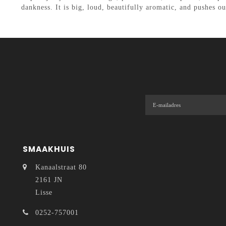
dankness. It is big, loud, beautifully aromatic, and pushes our
SMAAKHUIS
Kanaalstraat 80
2161 JN
Lisse
0252-757001