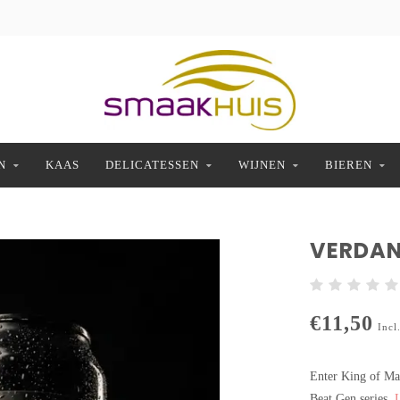
N
KAAS
DELICATESSEN
WIJNEN
BIEREN
VERDAN
€11,50
Incl
Enter King of May
Beat Gen series.
L