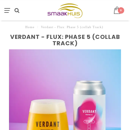
0
Home
/
Verdant - Flux: Phase 5 (collab Track)
VERDANT - FLUX: PHASE 5 (COLLAB
TRACK)