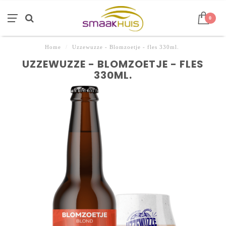
0
Home
/
Uzzewuzze - Blomzoetje - fles 330ml.
UZZEWUZZE - BLOMZOETJE - FLES
330ML.