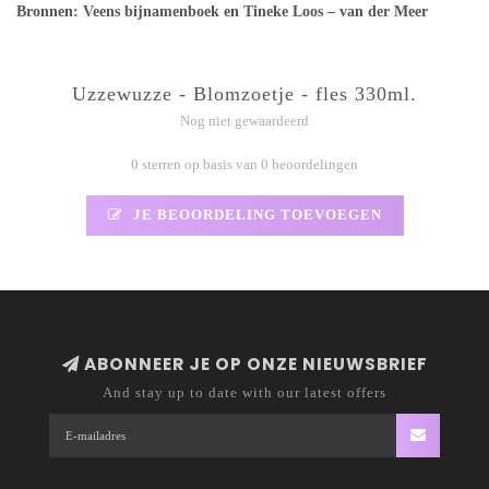
Bronnen: Veens bijnamenboek en Tineke Loos – van der Meer
Uzzewuzze - Blomzoetje - fles 330ml.
Nog niet gewaardeerd
0 sterren op basis van 0 beoordelingen
JE BEOORDELING TOEVOEGEN
ABONNEER JE OP ONZE NIEUWSBRIEF
And stay up to date with our latest offers