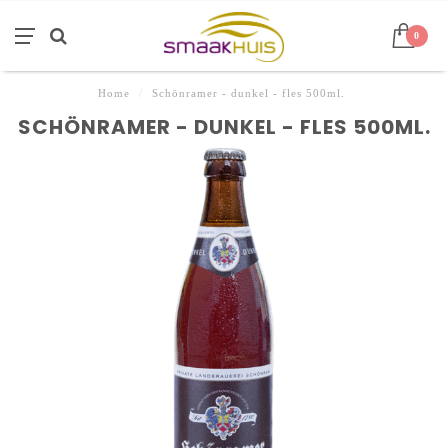
0
Home
/
Schönramer - dunkel - fles 500ml.
SCHÖNRAMER - DUNKEL - FLES 500ML.