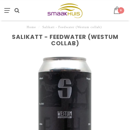
0
Home
/
Salikatt - Feedwater (Westum collab)
SALIKATT - FEEDWATER (WESTUM
COLLAB)