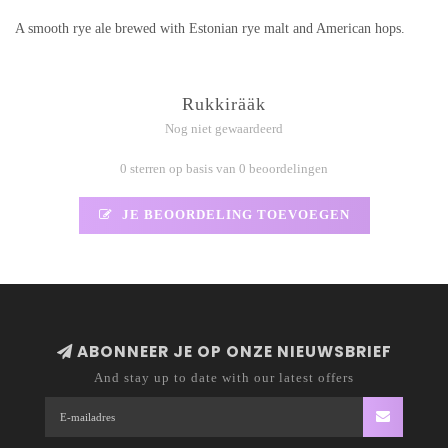
A smooth rye ale brewed with Estonian rye malt and American hops.
Rukkirääk
Nog niet gewaardeerd
0 sterren op basis van 0 beoordelingen
JE BEOORDELING TOEVOEGEN
ABONNEER JE OP ONZE NIEUWSBRIEF
And stay up to date with our latest offers