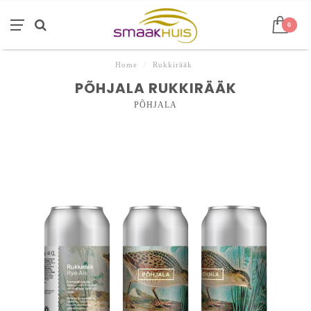
0
Home
/
Rukkirääk
PÕHJALA RUKKIRÄÄK
PÕHJALA