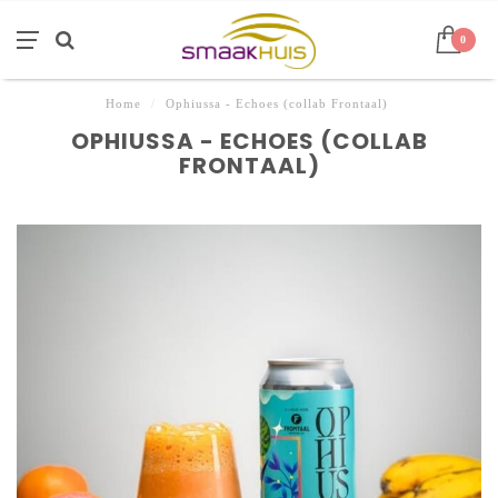
0
Home
/
Ophiussa - Echoes (collab Frontaal)
OPHIUSSA - ECHOES (COLLAB
FRONTAAL)