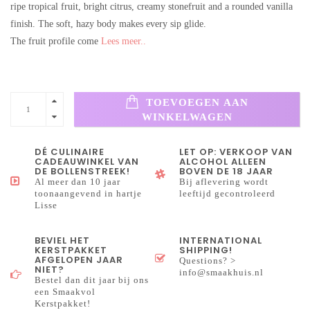
ripe tropical fruit, bright citrus, creamy stonefruit and a rounded vanilla
finish. The soft, hazy body makes every sip glide.
The fruit profile come
Lees meer..
TOEVOEGEN AAN
WINKELWAGEN
DÉ CULINAIRE
LET OP: VERKOOP VAN
CADEAUWINKEL VAN
ALCOHOL ALLEEN
DE BOLLENSTREEK!
BOVEN DE 18 JAAR
Al meer dan 10 jaar
Bij aflevering wordt
toonaangevend in hartje
leeftijd gecontroleerd
Lisse
BEVIEL HET
INTERNATIONAL
KERSTPAKKET
SHIPPING!
AFGELOPEN JAAR
Questions? >
NIET?
info@smaakhuis.nl
Bestel dan dit jaar bij ons
een Smaakvol
Kerstpakket!