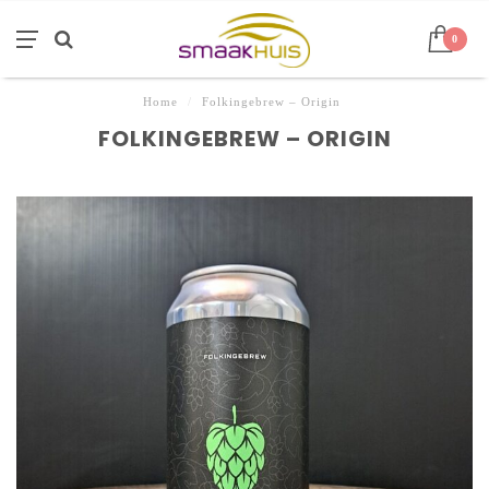
0
Home
/
Folkingebrew – Origin
FOLKINGEBREW – ORIGIN