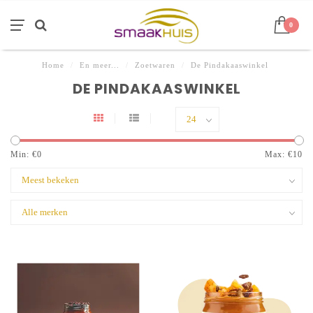
0
Home
/
En meer...
/
Zoetwaren
/
De Pindakaaswinkel
DE PINDAKAASWINKEL
Min: €
0
Max: €
10