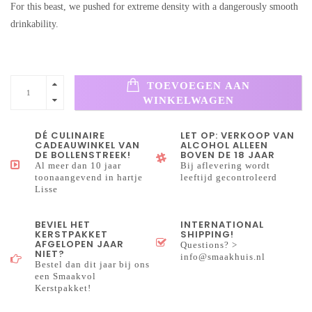
For this beast, we pushed for extreme density with a dangerously smooth
drinkability.
TOEVOEGEN AAN
WINKELWAGEN
DÉ CULINAIRE
LET OP: VERKOOP VAN
CADEAUWINKEL VAN
ALCOHOL ALLEEN
DE BOLLENSTREEK!
BOVEN DE 18 JAAR
Al meer dan 10 jaar
Bij aflevering wordt
toonaangevend in hartje
leeftijd gecontroleerd
Lisse
BEVIEL HET
INTERNATIONAL
KERSTPAKKET
SHIPPING!
AFGELOPEN JAAR
Questions? >
NIET?
info@smaakhuis.nl
Bestel dan dit jaar bij ons
een Smaakvol
Kerstpakket!