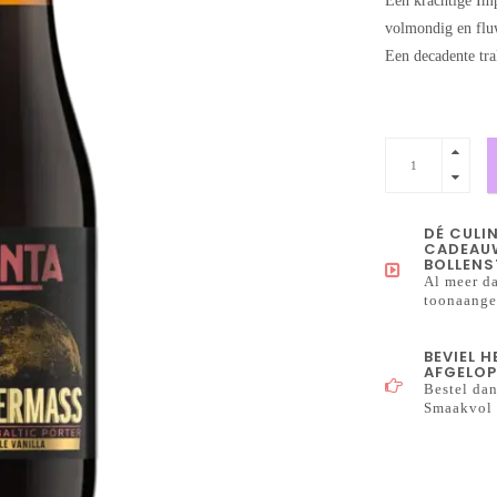
Een krachtige Imp
volmondig en fluw
Een decadente tra
DÉ CULI
CADEAUW
BOLLENS
Al meer da
toonaangev
BEVIEL 
AFGELOP
Bestel dan
Smaakvol 