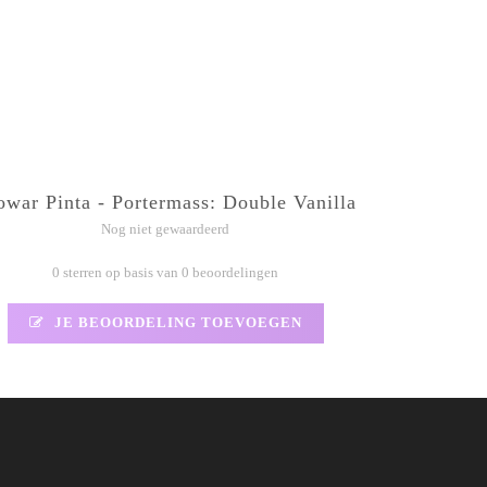
owar Pinta - Portermass: Double Vanilla
Nog niet gewaardeerd
0 sterren op basis van 0 beoordelingen
JE BEOORDELING TOEVOEGEN