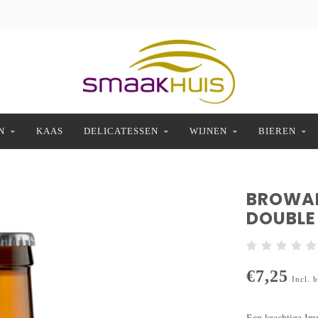
N
KAAS
DELICATESSEN
WIJNEN
BIEREN
BROWAR
DOUBLE
€7,25
Incl. 