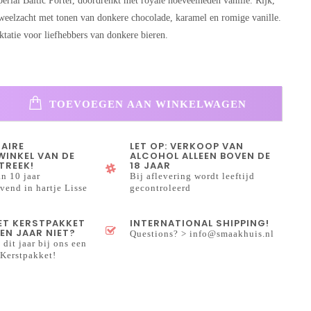
erial Baltic Porter, doordrenkt met royale hoeveelheden vanille. Rijk,
eelzacht met tonen van donkere chocolade, karamel en romige vanille.
ktatie voor liefhebbers van donkere bieren.
TOEVOEGEN AAN WINKELWAGEN
NAIRE
LET OP: VERKOOP VAN
INKEL VAN DE
ALCOHOL ALLEEN BOVEN DE
TREEK!
18 JAAR
n 10 jaar
Bij aflevering wordt leeftijd
end in hartje Lisse
gecontroleerd
HET KERSTPAKKET
INTERNATIONAL SHIPPING!
EN JAAR NIET?
Questions? >
info@smaakhuis.nl
 dit jaar bij ons een
Kerstpakket!